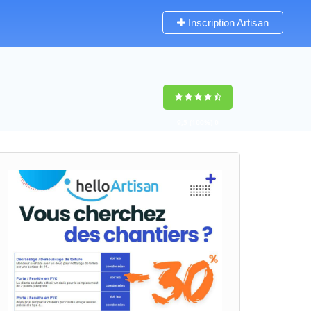
Inscription Artisan
9,5
(100%)
0
votes