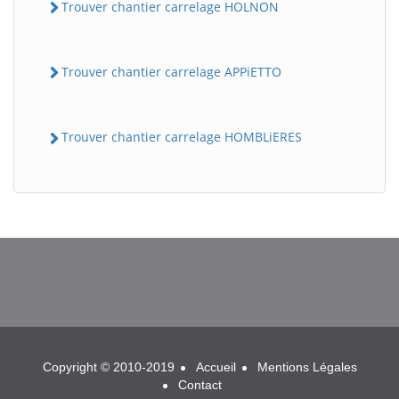
Trouver chantier carrelage HOLNON
Trouver chantier carrelage APPiETTO
Trouver chantier carrelage HOMBLiERES
BatiWebPro
B
Assistant en ligne
B
Copyright © 2010-2019
Accueil
Mentions Légales
Contact