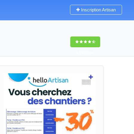
Inscription Artisan
9,5
(100%)
0
votes