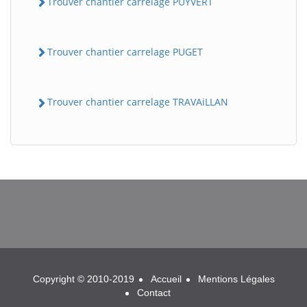
Trouver chantier carrelage PUYVERT
Trouver chantier carrelage PUGET
Trouver chantier carrelage TRAVAiLLAN
BatiWebPro
B
Assistant en ligne
B
Copyright © 2010-2019
Accueil
Mentions Légales
Contact
BatiWebPro